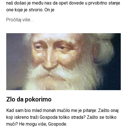
naš došao je među nas da opet dovede u prvobitno stanje
one koje je stvorio. On je
Pročitaj više...
Zlo da pokorimo
Kad sam bio mlad monah mučilo me je pitanje: Zašto onaj
koji iskreno traži Gospoda toliko strada? Zašto se toliko
muči? He mogu više, Gospode.