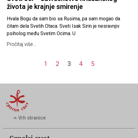
života je krajnje smirenje
Hvala Bogu da sam bio sa Rusima, pa sam mogao da
čitam dela Svetih Otaca. Sveti Isak Sirin je nesravnjiv
psiholog među Svetim Ocima. U
Pročitaj više...
1
2
3
4
5
Vrh stranice