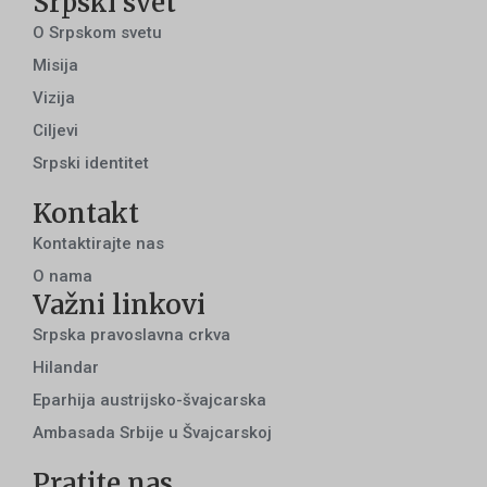
Srpski svet
O Srpskom svetu
Misija
Vizija
Ciljevi
Srpski identitet
Kontakt
Kontaktirajte nas
O nama
Važni linkovi
Srpska pravoslavna crkva
Hilandar
Eparhija austrijsko-švajcarska
Ambasada Srbije u Švajcarskoj
Pratite nas