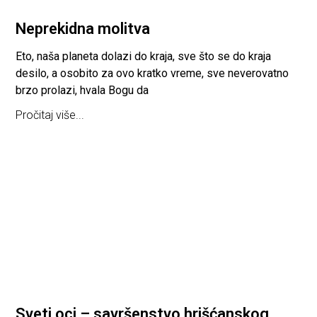
Neprekidna molitva
Eto, naša planeta dolazi do kraja, sve što se do kraja
desilo, a osobito za ovo kratko vreme, sve neverovatno
brzo prolazi, hvala Bogu da
Pročitaj više...
Sveti oci – savršenstvo hrišćanskog