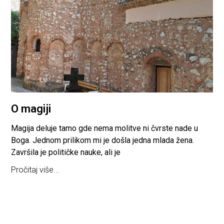
O magiji
Magija deluje tamo gde nema molitve ni čvrste nade u
Boga. Jednom prilikom mi je došla jedna mlada žena.
Završila je političke nauke, ali je
Pročitaj više...