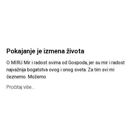
Pokajanje je izmena života
O MIRU Mir i radost svima od Gospoda, jer su mir i radost
najvažnija bogatstva ovog i onog sveta. Za tim svi mi
čeznemo. Možemo
Pročitaj više...