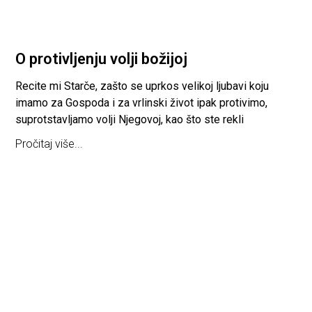
O protivljenju volji božijoj
Recite mi Starče, zašto se uprkos velikoj ljubavi koju
imamo za Gospoda i za vrlinski život ipak protivimo,
suprotstavljamo volji Njegovoj, kao što ste rekli
Pročitaj više...