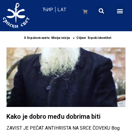
ЋИР
|
LAT
O Srpskom svetu
Misija i vizija
Ciljevi
Srpski identitet
Kako je dobro među dobrima biti
ZAVIST JE PEČAT ANTIHRISTA NA SRCE ČOVEKU Bog