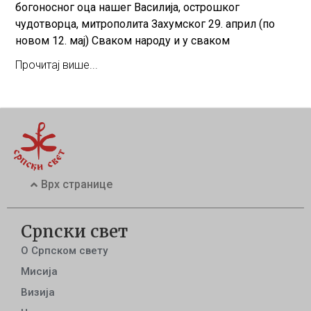
богоносног оца нашег Василија, острошког
чудотворца, митрополита Захумског 29. април (по
новом 12. мај) Сваком народу и у сваком
Прочитај више...
Врх странице
Српски свет
О Српском свету
Мисија
Визија