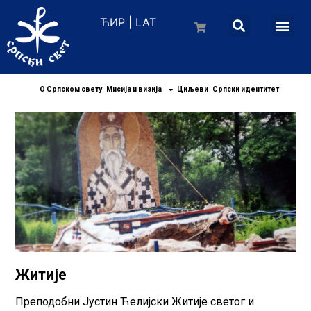
ЋИР
|
LAT
О Српском свету
Мисија и визија
Циљеви
Српски идентитет
Житије
Преподобни Јустин Ћелијски Житије светог и