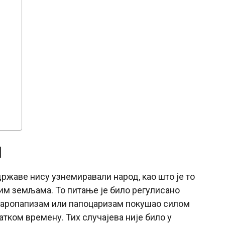
И
ржаве нису узнемиравали народ, као што је то
ним земљама. То питање је било регулисано
езаропапизам или папоцаризам покушао силом
ратком времену. Тих случајева није било у