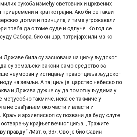
немилих сукоба између световних и црквених
и привремени и краткотрајни. Ако би се такви
ерских догми и принципа, и тиме угрожавали
ри треба да о томе суде и одлуче. Ко год се
уду Сабора, био он цар, патријарх или ма ко
и Државе била су заснована на циљу људског
о да су земаљски закони само средство за
еше неуморан у истицању правог циља људског
оду на земљи. А тај циљ је: царство небеско по
рква и Држава дужне су да помогну људима у
е међусобно такмиче, нека се такмиче у
 а не свађањем око части и власти и
 Краљ и архиепископ су позвани да буду слуге
 остварењу крајњег вечног циља. „Тражите
у правду“ /Мат. 6, 33/. Ово је био Савин