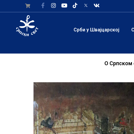
Срби у Швајцарској
С
О Српском 