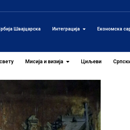
рбија Швајцарска
Интеграција
Економска са
свету
Мисија и визија
Циљеви
Српск