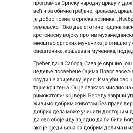
програм за Српску народну цркву и држа
већ и за обичне грађане, краљеве, цркв
је добро позната српска лозинка: „Изаб
земаљско.“ Око две стотине година касн
крстоносну војску против мухамеданске
мноштво српских мученика је отишло у с
свештеника, краљева и мученика, подје
Трећег дана Сабора, Сава је свршио још 
недеље посвећене Оцима Првог васељенс
осудише аријевску јерес, Имајући ово на
тајне крштења. Он је свакако мислио на 
римокатоличкој вери. Беседу заврши у
живимо добрим животом без праве вере 
добрих дела може учинити достојним да
да ово обоје иду заједно да би били Бо
ако је сједињена са добрим делима и и