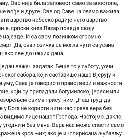
ву. Ово није била заповест само за апостоле,
ене вође и друге. Све од Саве на овамо важила
рати царство небеско радије него царство
ије, српски кнез Лазар поведе своју
 најезде. И са овом лозинком огромно
мрт. Да, ова лозинка се могла чути са усана
днако све до наших дана.
један важан задатак. Беше то у суботу, уочи
ког сабора, који саставише наше Вјерују и
 уму, Сава је говорио о правој вери и важности
оне, који су припадали богумилској јереси или
позорењем свима присутним: „Наш труд да
у Бога не користи нити нас права вера без
 видимо лице нашег Господа. Настојмо, дакле,
гу угодни и без мане. Вера нас може спасти само
зражена кроз њих; ако је инспирисана љубављу