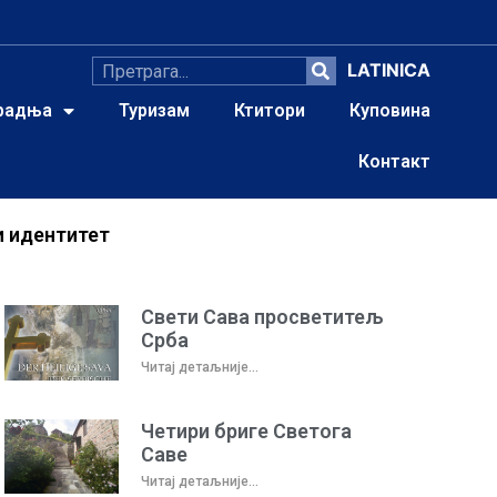
LATINICA
радња
Туризам
Ктитори
Куповина
Контакт
и идентитет
Свети Сава просветитељ
Срба
Читај детаљније...
Четири бриге Светога
Саве
Читај детаљније...