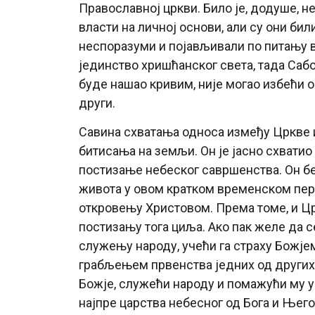
Православној цркви. Било је, додуше, 
власти на личној основи, али су они бил
неспоразуми и појављивали по питању в
јединство хришћанског света, тада Сабо
буде нашао кривим, није могао избећи ос
други.
Савина схватања односа између Цркве 
битисања на земљи. Он је јасно схвати
постизање небеског савршенства. Он б
живота у овом кратком временском пери
откровењу Христовом. Према томе, и Ц
постизању тога циља. Ако пак желе да с
служењу народу, учећи га страху Божјем
грабљењем првенства једних од других.
Божје, служећи народу и помажући му у
најпре царства небесног од Бога и Његов