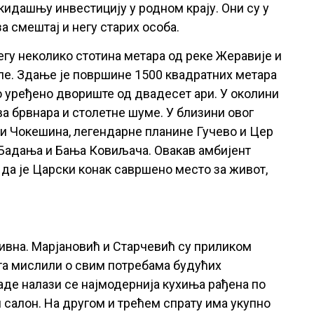
кидашњу инвестицију у родном крају. Они су у
 смештај и негу старих особа.
егу неколико стотина метара од реке Жеравије и
е. Здање је површине 1500 квадратних метара
но уређено двориште од двадесет ари. У околини
ква брвнара и столетне шуме. У близини овог
 и Чокешина, легендарне планине Гучево и Цер
, Бадања и Бања Ковиљача. Овакав амбијент
 да је Царски конак савршено место за живот,
ивна. Марјановић и Старчевић су приликом
та мислили о свим потребама будућих
аде налази се најмодернија кухиња рађена по
 салон. На другом и трећем спрату има укупно