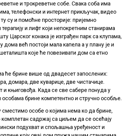
реветне и трокреветне собе. Свака соба има
има, телефонски и интернет прикључак, видео
 ту су и помоћне просторије: пријемно
 терапију и лифт који непокретним станирама
ту Царског конака је изграђен парк са клупама,
 дома већ постоји мала капела а у плану је и
 шеталишта које ће повезивати дом са етно
а ће брине више од двадесет запослених:
ра, домара, две куварице, две чистачице.
т и књиговођа. Када се све сабере понуда у
м особама брине компетентно и стручно особље.
 сместимо особе о којима нема ко да брине,
 комплетан садржај са циљем да се осећају
вински подухват и спољашња уређеност и
оплине коју овај дом пружа нашим станарима.