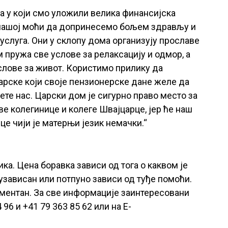
та у који смо уложили велика финансијска
у нашој моћи да допринесемо бољем здрављу и
слуга. Они у склопу дома организују прославе
 пружа све услове за релаксацију и одмор, а
слове за живот. Користимо прилику да
рске који своје пензионерске дане желе да
сете нас. Царски дом је сигурно право место за
ве колегинице и колеге Швајцарце, јер ће наш
це чији је матерњи језик немачки.“
а. Цена боравка зависи од тога о каквом је
лузависан или потпуно зависи од туђе помоћи.
дементан. За све информације заинтересовани
 96 и +41 79 363 85 62 или на Е-