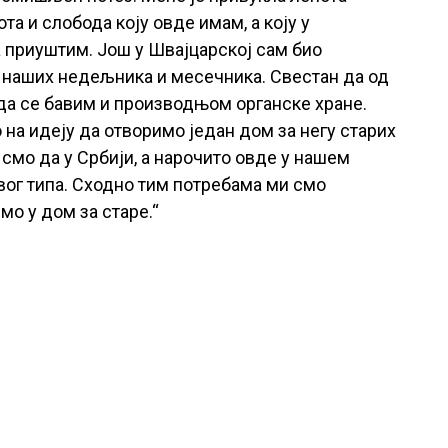
та и слобода коју овде имам, а коју у
а приуштим. Још у Швајцарској сам био
 наших недељника и месечника. Свестан да од
 да се бавим и производњом органске хране.
на идеју да отворимо један дом за негу старих
смо да у Србији, а нарочито овде у нашем
вог типа. Сходно тим потребама ми смо
о у дом за старе.“