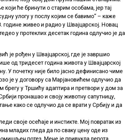
који ће бринути о старим особама, јер тај
удну улогу у послу којим се бавимо“ – каже
8. године живео и радио у Швајцарској. Новац
тедео у протеклих десетак година одлучио је да
ћ је рођен у Швајцарској, где је завршио
ише од тридесет година живота у Швајцарској
ину. У почетку није било јасно дефинисано чиме
брзо је у договору са Марјановићем одлучио да
м брегу у Тршићу адаптира и претвори у дом за
Србији пронашао и своју животну сапутницу,
тање како се одлучио да се врати у Србију и да
леди своје осећаје и инстикте. Мој повратак из
ина младих гледа да по сваку цену оде из
промишљен потез. Мене је привукла лепота