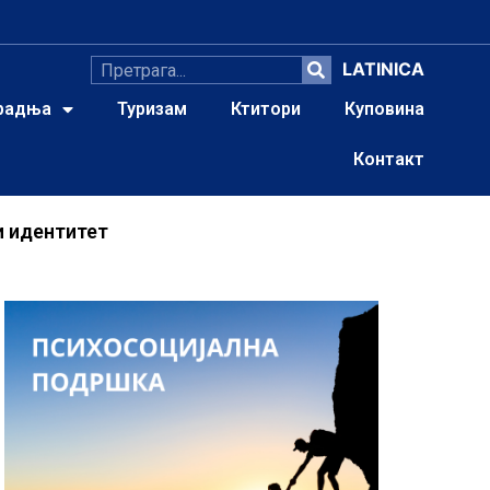
LATINICA
радња
Туризам
Ктитори
Куповина
Контакт
и идентитет