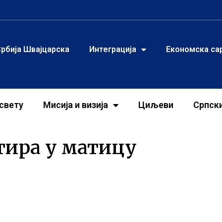
рбија Швајцарска
Интеграција
Економска са
свету
Мисија и визија
Циљеви
Српск
тира у матицу