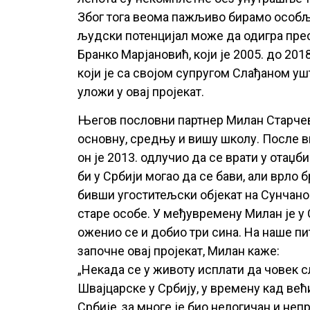
Због тога веома пажљиво бирамо особље 
људски потенцијал може да одигра прес
Бранко Марјановић, који је 2005. до 201
који је са својом супругом Слађаном уш
уложи у овај пројекат.
Његов пословни партнер Милан Старчеви
основну, средњу и вишу школу. После в
он је 2013. одлучио да се врати у отаџб
би у Србији могао да се бави, али врло 
бивши угоститељски објекат на Сунчано
старе особе. У међувремену Милан је у 
оженио се и добио три сина. На наше пи
започне овај пројекат, Милан каже:
„Некада се у животу исплати да човек с
Швајцарске у Србију, у времену кад већ
Србије, за многе је био нелогичан и не