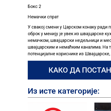
Бокс 2
Немачки спрат
У свакој смени у Царском конаку ради п
оброк у менију је увек из швајцарске ку
немачком, швајцарски недељници и месе
швајцарским и немаћким каналима. На та
потенцијалне кориснике из Швајцарске,
КАКО ДА ПОСТАН
Из исте категорије: