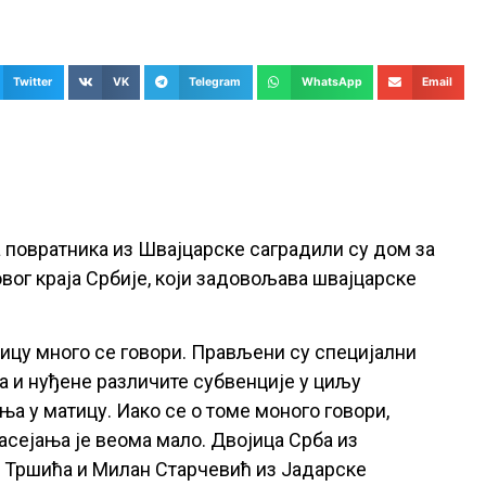
Twitter
VK
Telegram
WhatsApp
Email
 повратника из Швајцарске саградили су дом за
овог краја Србије, који задовољава швајцарске
тицу много се говори. Прављени су специјални
а и нуђене различите субвенције у циљу
ња у матицу. Иако се о томе моного говори,
асејања је веома мало. Двојица Срба из
з Тршића и Милан Старчевић из Јадарске