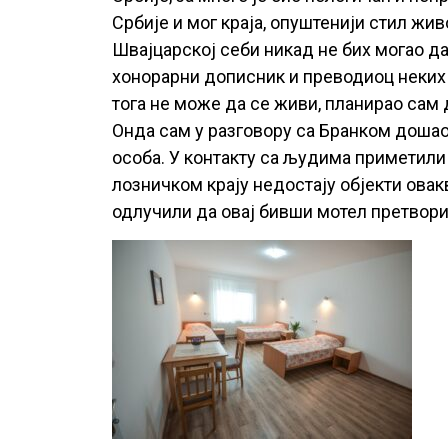
Србије и мог краја, опуштенији стил живо
Швајцарској себи никад не бих могао д
хонорарни дописник и преводиоц неких
тога не може да се живи, планирао сам
Онда сам у разговору са Бранком дошао 
особа. У контакту са људима приметили 
лозничком крају недостају објекти овак
одлучили да овај бивши мотел претворим