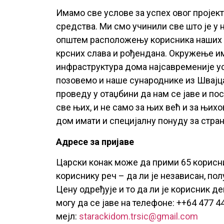
Имамо све услове за успех овог пројек
средства. Ми смо учинили све што је 
општем расположењу корисника наших у
крсних слава и рођендана. Окружење им
инфраструктура дома најсавременије у
позовемо и наше сународнике из Швајца
проведу у отаџбини да нам се јаве и по
све њих, и не само за њих већ и за њихо
дом имати и специјалну понуду за стран
Адресе за пријаве
Царски конак може да прими 65 корисник
кориснику реч – да ли је независан, по
Цену одређује и то да ли је корисник 
могу да се јаве на телефоне: ++64 477 44
мејл:
starackidom.trsic@gmail.com