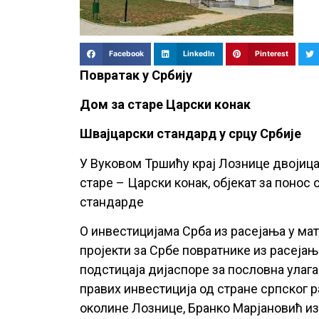
Facebook
LinkedIn
Pinterest
Повратак у Србију
Дом за старе Царски конак
Швајцарски стандард у срцу Србије
У Вуковом Тршићу крај Лознице двојица
старе – Царски конак, објекат за понос 
стандарде
О инвестицијама Срба из расејања у ма
пројекти за Србе повратнике из расејањ
подстицаја дијаспоре за пословна улага
правих инвестиција од стране српског р
околине Лознице, Бранко Марјановић и