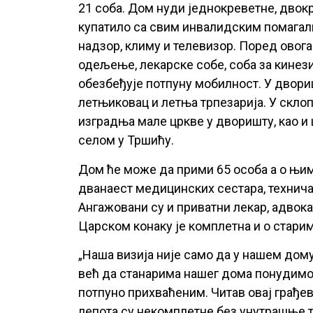
21 соба. Дом нуди једнокреветне, двок
купатило са свим инвалидским помагал
надзор, климу и телевизор. Поред овога
одељење, лекарске собе, соба за кинези
обезбеђује потпуну мобилност. У двориш
летњиковац и летња трпезарија. У склопу
изградња мале цркве у дворишту, као и
селом у Тршићу.
Дом ће може да прими 65 особа а о њим
дванаест медицинских сестара, технича
Ангажовани су и приватни лекар, адвока
Царском конаку је комплетна и о стари
„Наша визија није само да у нашем дому
већ да станарима нашег дома понудимо
потпуно прихваћеним. Читав овај грађе
лепота су некомплетне без унутрашње т