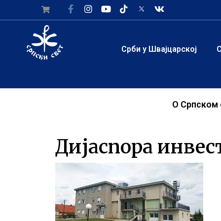
Срби у Швајцарској
С
О Српском 
Дијаспора инвес