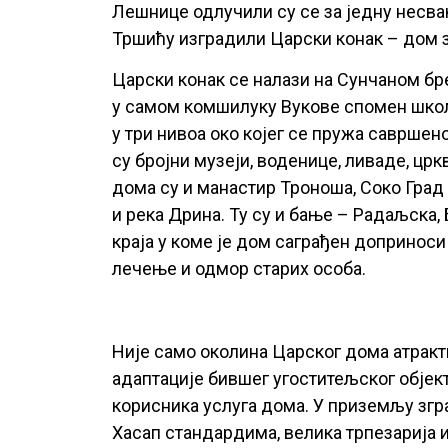
Лешнице одлучили су се за једну несва
Тршићу изградили Царски конак – дом за
Царски конак се налази на Сунчаном бр
у самом комшилуку Вукове спомен школ
у три нивоа око којег се пружа саврше
су бројни музеји, воденице, ливаде, цр
дома су и манастир Троноша, Соко Град
и река Дрина. Ту су и бање – Радаљска
краја у коме је дом саграђен доприноси
лечење и одмор старих особа.
Није само околина Царског дома атракт
адаптације бившег угоститељског објек
корисника услуга дома. У приземљу згр
Хасап стандардима, велика трпезарија и